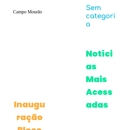
Sem
Campo Mourão
categori
a
Notíci
as
Mais
Acess
Inaugu
adas
ração
Bloco