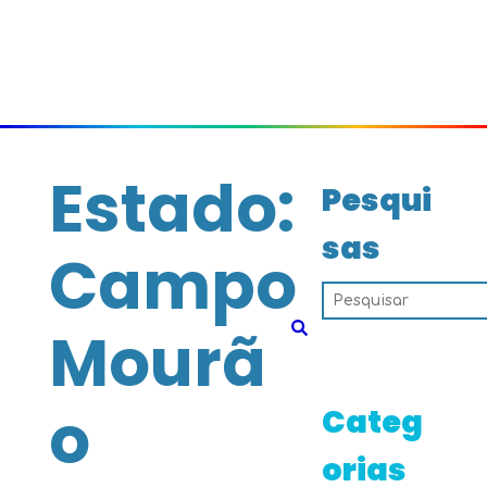
Estado:
Pesqui
sas
Campo
Mourã
o
Categ
orias